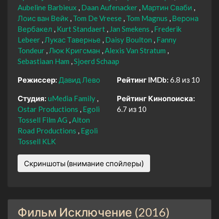
Aubeline Barbieux
Daan Aufenacker
Мартин Сваби
Лоис ван Вейк
Tom De Vreese
Tom Magnus
Верона
Вербакел
Kurt Standaert
Jan Smekens
Frederik
Lebeer
Лукас Тавернье
Daisy Boulton
Fanny
Tondeur
Люк Кригсман
Alexis Van Stratum
Sebastiaan Ham
Sjoerd Schaap
Режиссер:
Давид Лево
Рейтинг IMDb:
6.8 из 10
Студия:
uMedia Family
Рейтинг Кинопоиска:
Ostar Productions
Egoli
6.7 из 10
Tossell Film AG
Alton
Road Productions
Egoli
Tossell KLK
Скриншоты (внимание спойлеры)
Фильм Исключение (2016)