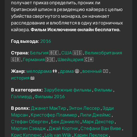
получает приказ определить, проник ли
британский шпион в резиденцию кайзера с целью
убийства свергнутого монарха, он начинает
расследование и влюбляется в одну из горничных
кайзера.
Фильм Исключение онлайн бесплатно.
Год выхода:
2016
Страна:
Бельгия
🇧🇪
США
🇺🇸
Великобритания
🇬🇧
Германия
🇩🇪
Швейцария
🇨🇭
Жанр:
мелодрама
👫
драма
😫
военный
👨‍✈️
история
📖
В категориях:
Зарубежные фильмы
Фильмы
Голливуд
Фильмы 2016
В ролях:
Джанет МакТир
Энтон Лессер
Эдди
Марсан
Кристофер Пламмер
Лили Джеймс
Стефан Оберген
Бен Дэниелс
Марк Декстер
Мартин Сэвадж
Джай Кортни
Стефани Ван Виве
Крис Куппенс
Loïs van Wijk
Карин Леклерк